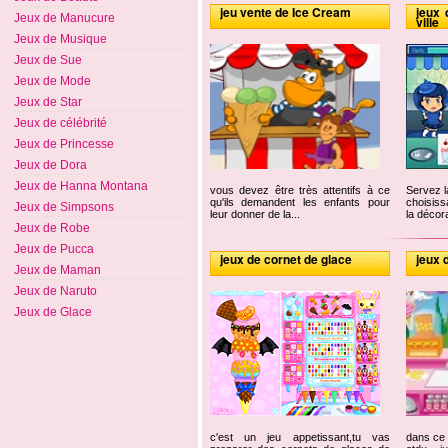
jeu vente de Ice Cream
jeux 
Jeux de Manucure
ville
Jeux de Musique
Jeux de Sue
Jeux de Mode
Jeux de Star
Jeux de célébrité
Jeux de Princesse
Jeux de Dora
Jeux de Hanna Montana
vous devez être très attentifs à ce
Servez la
qu'ils demandent les enfants pour
choisiss
Jeux de Simpsons
leur donner de la...
la décora
Jeux de Robe
Jeux de Pucca
jeux de cornet de glace
jeux 
Jeux de Maman
Jeux de Naruto
Jeux de Glace
c'est un jeu appetissant,tu vas
dans ce 