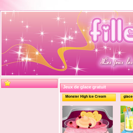
Jeux de glace gratuit
Monster High Ice Cream
glace