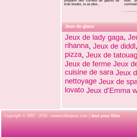
preparer des cornets de glaces de
etdu j
trois boules, tu as plus...
command
Jeux de glace
,
Jeux de lady gaga
Je
rihanna
,
Jeux de diddl
pizza
,
Jeux de tatoua
Jeux de ferme
Jeux d
cuisine de sara
Jeux 
nettoyage
Jeux de sp
lovato
Jeux d'Emma w
Copyright © 2007 - 2016 - wwww.fillesjeux.com |
Jeux pour filles